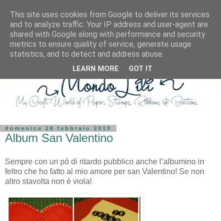
This site uses cookies from Google to deliver its services
and to analyze traffic. Your IP address and user-agent are
shared with Google along with performance and security
metrics to ensure quality of service, generate usage
statistics, and to detect and address abuse.
LEARN MORE
GOT IT
domenica 28 febbraio 2010
Album San Valentino
Sempre con un pò di ritardo pubblico anche l’albumino in
feltro che ho fatto al mio amore per san Valentino! Se non
altro stavolta non è viola!