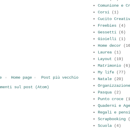
Comunione e C
Corsi
(1)
Cucito Creati
Freebies
(4)
Gessetti
(6)
Gioielli
(1)
Home decor
(1
Laurea
(1)
Layout
(19)
Matrimonio
(6
My life
(77)
e
Home page
Post più vecchio
Natale
(20)
Organizzazion
mmenti sul post (Atom)
Pasqua
(2)
Punto croce
(
Quaderni e Ag
Regali e pens
Scrapbooking
Scuola
(4)