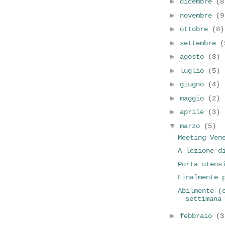
►
dicembre
(8
►
novembre
(9
►
ottobre
(8)
►
settembre
(
►
agosto
(3)
►
luglio
(5)
►
giugno
(4)
►
maggio
(2)
►
aprile
(3)
▼
marzo
(5)
Meeting Ven
A lezione d
Porta utens
Finalmente 
Abilmente (
settimana
►
febbraio
(3