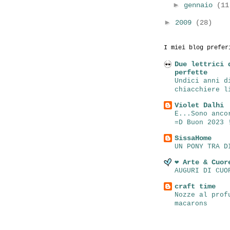
►
gennaio
(11
►
2009
(28)
I miei blog prefer
Due lettrici 
perfette
Undici anni d
chiacchiere l
Violet Dalhi
E...Sono anco
=D Buon 2023 
SissaHome
UN PONY TRA D
❤ Arte & Cuor
AUGURI DI CUO
craft time
Nozze al prof
macarons