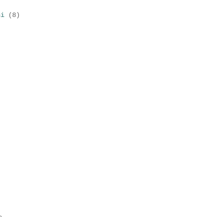
)
ni
(8)