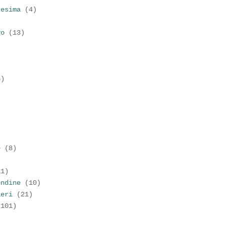
resima
(4)
vo
(13)
6)
)
e
(8)
11)
endine
(10)
ieri
(21)
(101)