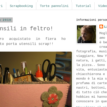
ri
Scrapbooking
Torte pannolini
Tutorial
Vide
o 2010
Informazioni perso
L
nsili in feltro!
Mogl
amo 
ro acquistato in fiera ho
è be
to porta utensili scrap!!
crea
fotografia, musi
viaggiare, New Y
natura, i gatti,
la pizza.. Sono 
vita, entusiasta
chiacchierona e 
mondo è la mia s
profuma di carte
nastri, bottoni,
di tutto ciò che
hobbies mi hanno
conoscere in que