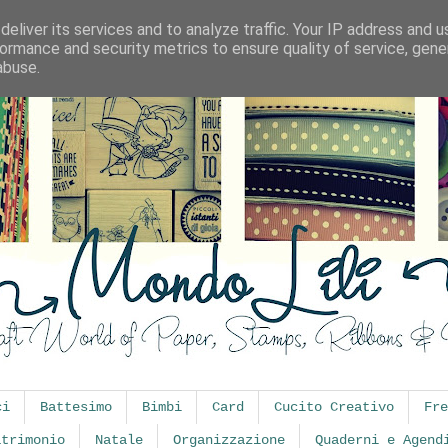
eliver its services and to analyze traffic. Your IP address and 
ormance and security metrics to ensure quality of service, gen
abuse.
ci
Battesimo
Bimbi
Card
Cucito Creativo
Fre
atrimonio
Natale
Organizzazione
Quaderni e Agend