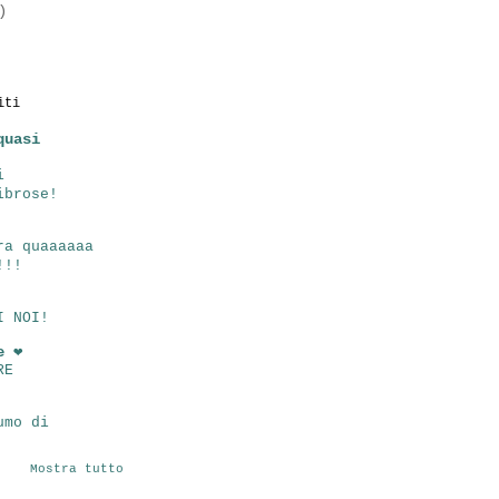
)
iti
quasi
i
ibrose!
ra quaaaaaa
!!!
I NOI!
e ❤
RE
umo di
Mostra tutto