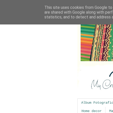
This site uses cookies from Google to d
are shared with Google along with perf
statistics, and to detect and address 
Album Fotografi
Home decor
M