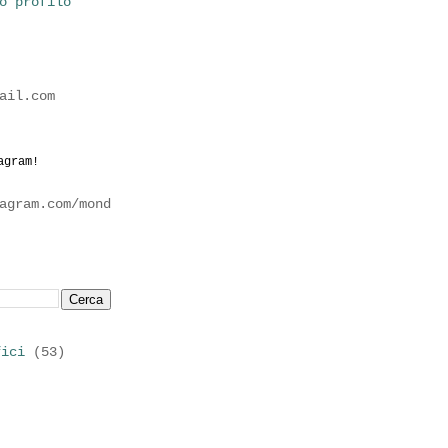
o profilo
ail.com
agram!
agram.com/mond
fici
(53)