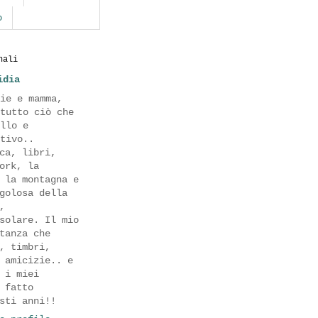
o
nali
idia
ie e mamma,
tutto ciò che
llo e
tivo..
ca, libri,
ork, la
 la montagna e
golosa della
,
solare. Il mio
tanza che
, timbri,
 amicizie.. e
 i miei
 fatto
sti anni!!