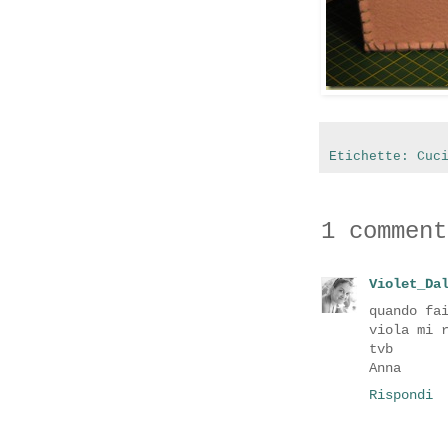
Etichette:
Cuc
1 comment
Violet_Da
quando fa
viola mi 
tvb
Anna
Rispondi