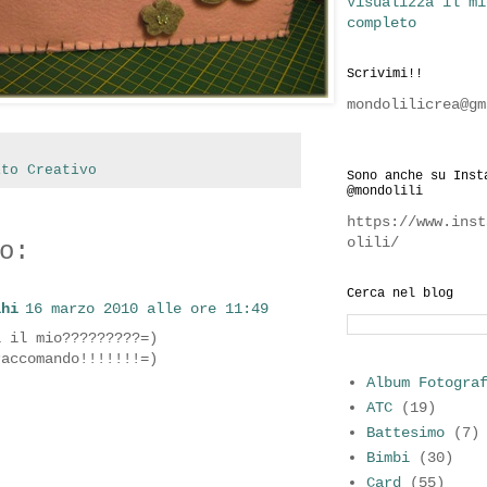
Visualizza il mi
completo
Scrivimi!!
mondolilicrea@gm
ito Creativo
Sono anche su Inst
@mondolili
https://www.inst
olili/
o:
Cerca nel blog
lhi
16 marzo 2010 alle ore 11:49
i il mio?????????=)
raccomando!!!!!!!=)
Album Fotogra
ATC
(19)
Battesimo
(7)
Bimbi
(30)
Card
(55)