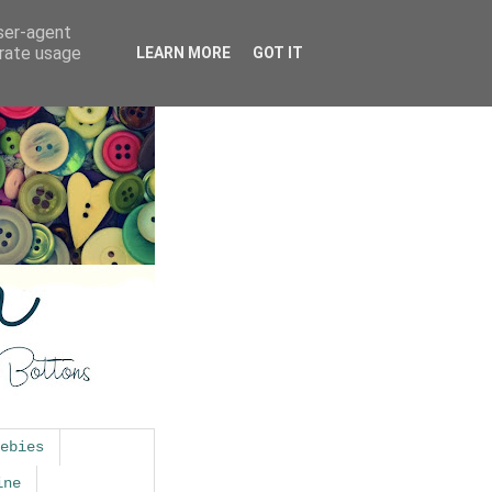
user-agent
erate usage
LEARN MORE
GOT IT
ebies
ine