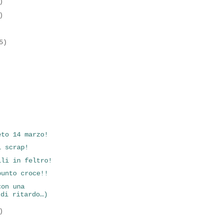
)
)
5)
eto 14 marzo!
i scrap!
ili in feltro!
punto croce!!
con una
 di ritardo…)
)