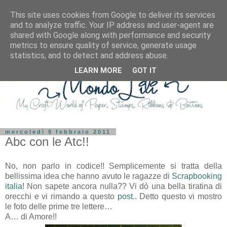
This site uses cookies from Google to deliver its services
and to analyze traffic. Your IP address and user-agent are
shared with Google along with performance and security
metrics to ensure quality of service, generate usage
statistics, and to detect and address abuse.
LEARN MORE
GOT IT
mercoledì 9 febbraio 2011
Abc con le Atc!!
No, non parlo in codice!! Semplicemente si tratta della
bellissima idea che hanno avuto le ragazze di
Scrapbooking
italia
! Non sapete ancora nulla?? Vi dò una bella tiratina di
orecchi e vi rimando a questo
post
.. Detto questo vi mostro
le foto delle prime tre lettere…
A… di Amore!!