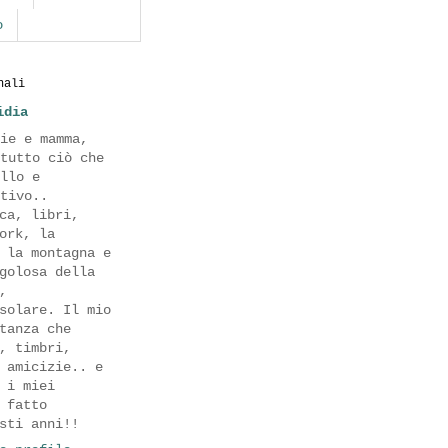
o
nali
idia
ie e mamma,
tutto ciò che
llo e
tivo..
ca, libri,
ork, la
 la montagna e
golosa della
,
solare. Il mio
tanza che
, timbri,
 amicizie.. e
 i miei
 fatto
sti anni!!