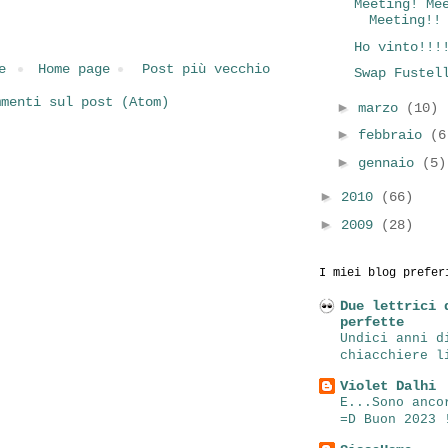
Meeting! Me
Meeting!!
Ho vinto!!!
e
Home page
Post più vecchio
Swap Fustel
mmenti sul post (Atom)
►
marzo
(10)
►
febbraio
(6
►
gennaio
(5)
►
2010
(66)
►
2009
(28)
I miei blog prefer
Due lettrici 
perfette
Undici anni d
chiacchiere l
Violet Dalhi
E...Sono anco
=D Buon 2023 