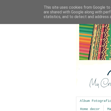
This site uses cookies from Google to d
are shared with Google along with perf
statistics, and to detect and address 
Album Fotografi
Home decor
M