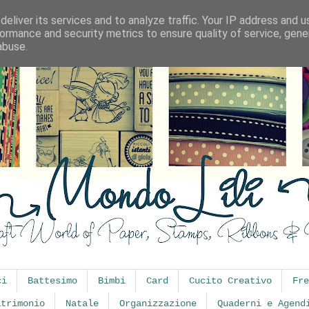
eliver its services and to analyze traffic. Your IP address and 
ormance and security metrics to ensure quality of service, gen
abuse.
ci
Battesimo
Bimbi
Card
Cucito Creativo
Fre
atrimonio
Natale
Organizzazione
Quaderni e Agend