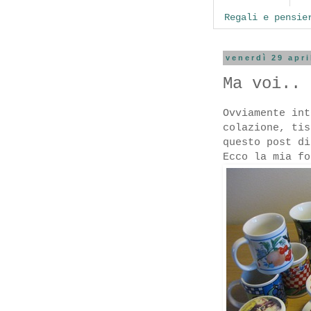
Regali e pensie
venerdì 29 apri
Ma voi.. 
Ovviamente int
colazione, tis
questo post d
Ecco la mia fo