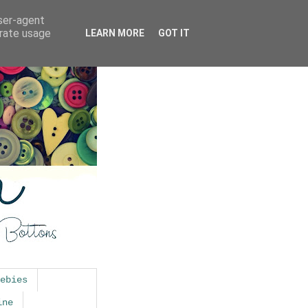
user-agent
erate usage
LEARN MORE
GOT IT
ebies
ine