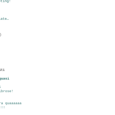
eting!
!
late…
)
iti
quasi
i
ibrose!
ra quaaaaaa
!!!