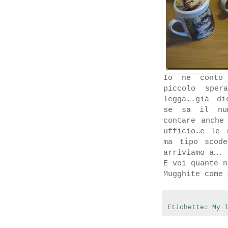
Io ne cont
piccolo sper
legga….già di
se sa il num
contare anche
ufficio…e le 
ma tipo scod
arriviamo a…. 
E voi quante n
Mugghite come 
Etichette:
My 