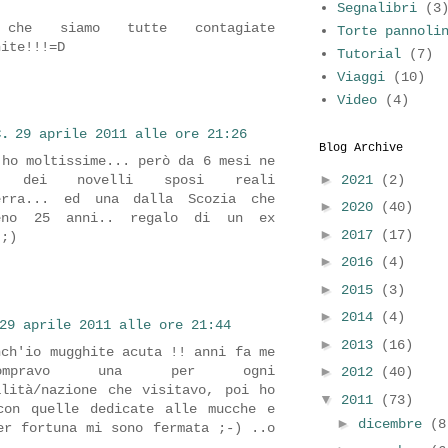
Segnalibri
(3
he siamo tutte contagiate
Torte pannoli
hite!!!=D
Tutorial
(7)
Viaggi
(10)
Video
(4)
C.
29 aprile 2011 alle ore 21:26
Blog Archive
 ho moltissime... però da 6 mesi ne
►
2021
(2)
 dei novelli sposi reali
terra... ed una dalla Scozia che
►
2020
(40)
eno 25 anni.. regalo di un ex
►
2017
(17)
 ;)
►
2016
(4)
►
2015
(3)
►
2014
(4)
29 aprile 2011 alle ore 21:44
►
2013
(16)
nch'io mugghite acuta !! anni fa me
mpravo una per ogni
►
2012
(40)
alità/nazione che visitavo, poi ho
▼
2011
(73)
con quelle dedicate alle mucche e
►
dicembre
(8
er fortuna mi sono fermata ;-) ..o