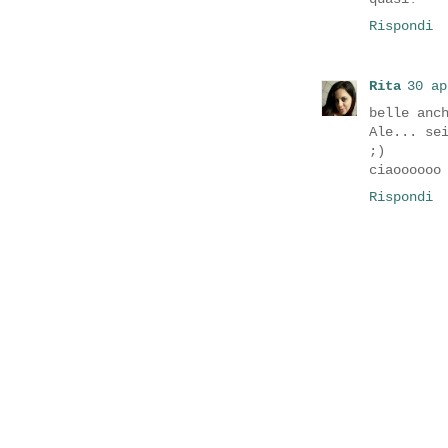
Rispondi
Rita
30 ap
belle anc
Ale... se
;)
ciaoooooo
Rispondi