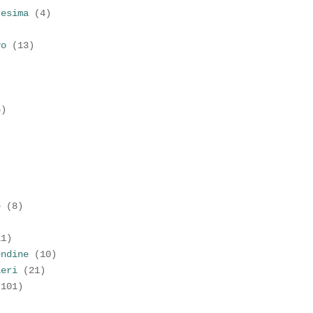
resima
(4)
vo
(13)
6)
)
e
(8)
11)
endine
(10)
ieri
(21)
(101)