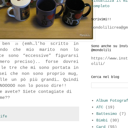
Visualizza il mi
completo
Scrivimi!!
mondolilicrea@gm
o ben
(emh…l’ho scritto in
23
Sono anche su Inst
ando che mio marito non lo
@mondolili
ce sono “eccessive” figurarsi
https://www.inst
ero preciso).. forse dovrei
olili/
 le tre che mi sono portata in
sei che non sono proprio mug,
Cerca nel blog
elle un pò più grandi… Quindi
NOOOOO non lo posso dire!!
e avete? Siete contagiate di
me??
Album Fotogra
ATC
(19)
Battesimo
(7)
life
Bimbi
(30)
Card
(55)