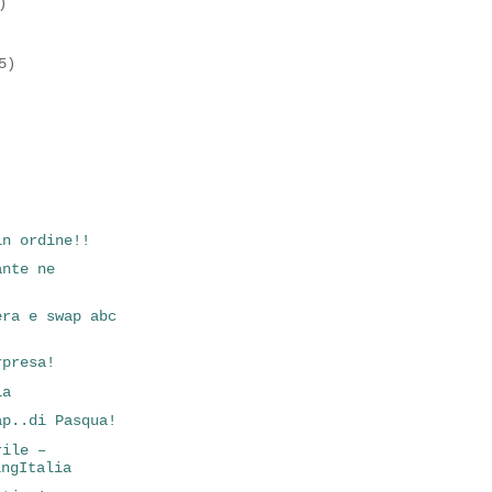
)
5)
in ordine!!
ante ne
era e swap abc
rpresa!
ia
ap..di Pasqua!
rile –
ingItalia