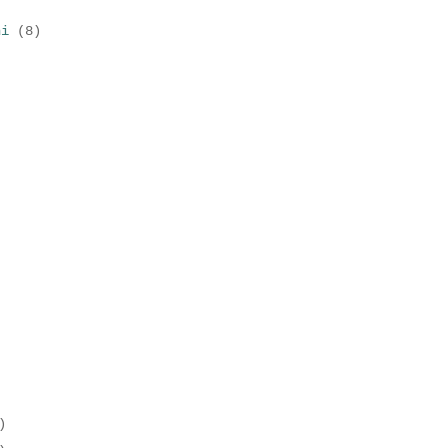
)
ni
(8)
)