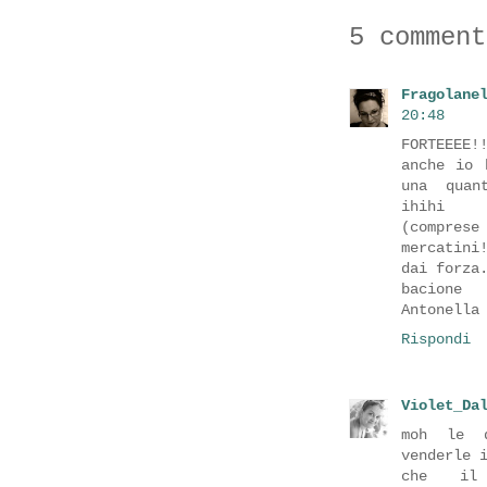
5 comment
Fragolane
20:48
FORTEEEE!
anche io 
una quan
ihihi
(compre
mercatini
dai forza
bacione
Antonella
Rispondi
Violet_Da
moh le d
venderle 
che il m