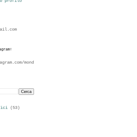
o profilo
ail.com
agram!
agram.com/mond
fici
(53)