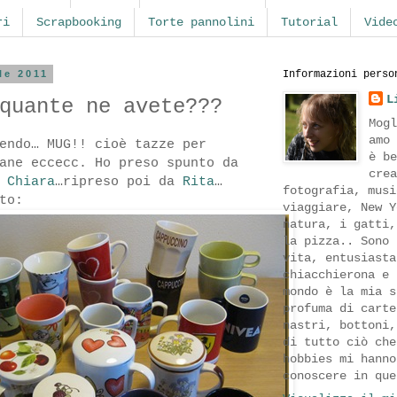
ri
Scrapbooking
Torte pannolini
Tutorial
Vide
le 2011
Informazioni perso
L
quante ne avete???
Mogl
amo 
endo… MUG!! cioè tazze per
è be
ane eccecc. Ho preso spunto da
crea
i
Chiara
…ripreso poi da
Rita
…
fotografia, musi
to:
viaggiare, New Y
natura, i gatti,
la pizza.. Sono 
vita, entusiasta
chiacchierona e 
mondo è la mia s
profuma di carte
nastri, bottoni,
di tutto ciò che
hobbies mi hanno
conoscere in que