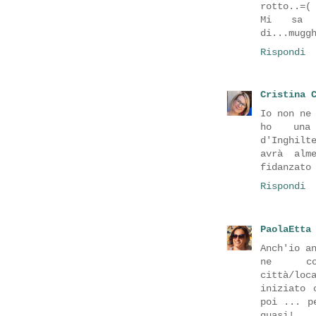
rotto..=(
Mi sa c
di...mugg
Rispondi
Cristina 
Io non ne
ho una
d'Inghil
avrà alm
fidanzato
Rispondi
PaolaEtta
Anch'io a
ne co
città/loc
iniziato 
poi ... p
quasi!