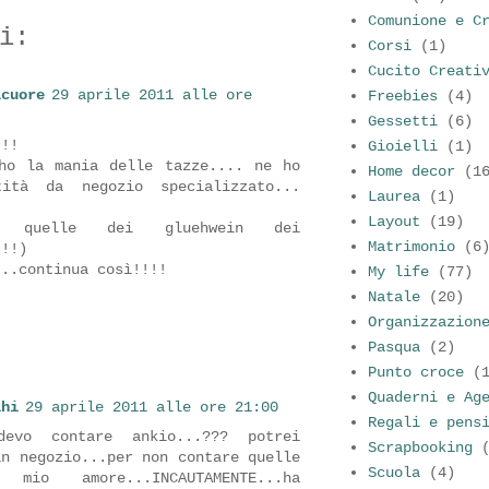
Comunione e C
i:
Corsi
(1)
Cucito Creati
lcuore
29 aprile 2011 alle ore
Freebies
(4)
Gessetti
(6)
!!!
Gioielli
(1)
ho la mania delle tazze.... ne ho
Home decor
(1
tità da negozio specializzato...
Laurea
(1)
Layout
(19)
se quelle dei gluehwein dei
Matrimonio
(6
!!!)
...continua così!!!!
My life
(77)
Natale
(20)
Organizzazion
Pasqua
(2)
Punto croce
(
Quaderni e Ag
lhi
29 aprile 2011 alle ore 21:00
Regali e pens
evo contare ankio...??? potrei
Scrapbooking
in negozio...per non contare quelle
Scuola
(4)
io amore...INCAUTAMENTE...ha