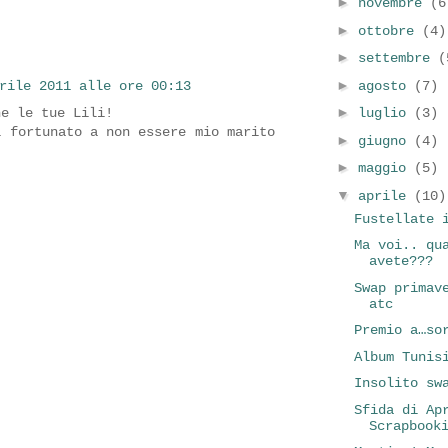
►
novembre
(6
►
ottobre
(4)
►
settembre
(
►
agosto
(7)
rile 2011 alle ore 00:13
►
he le tue Lili!
luglio
(3)
i fortunato a non essere mio marito
►
giugno
(4)
►
maggio
(5)
▼
aprile
(10)
Fustellate 
Ma voi.. qu
avete???
Swap primav
atc
Premio a…so
Album Tunis
Insolito sw
Sfida di Ap
Scrapbook