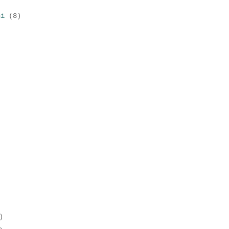
)
ni
(8)
)