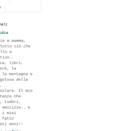
o
nali
idia
ie e mamma,
tutto ciò che
llo e
tivo..
ca, libri,
ork, la
 la montagna e
golosa della
,
solare. Il mio
tanza che
, timbri,
 amicizie.. e
 i miei
 fatto
sti anni!!