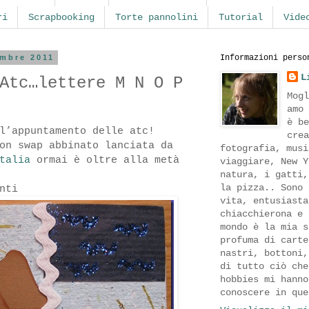
ri
Scrapbooking
Torte pannolini
Tutorial
Vide
embre 2011
Informazioni perso
L
Atc…lettere M N O P
Mogl
amo 
è be
l’appuntamento delle atc!
crea
on swap abbinato lanciata da
fotografia, musi
talia
ormai è oltre alla metà
viaggiare, New Y
natura, i gatti,
la pizza.. Sono 
nti
vita, entusiasta
chiacchierona e 
mondo è la mia s
profuma di carte
nastri, bottoni,
di tutto ciò che
hobbies mi hanno
conoscere in que