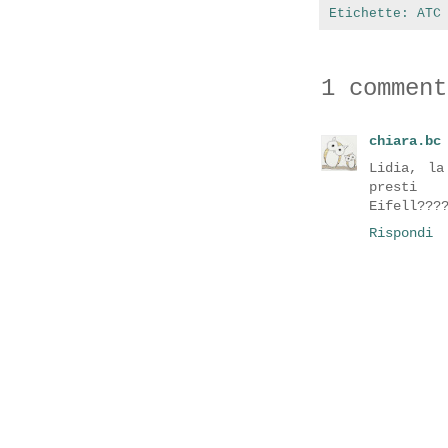
Etichette:
ATC
1 comment
chiara.bc
Lidia, la
pres
Eifell???
Rispondi