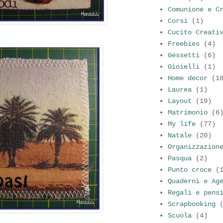
Comunione e C
Corsi
(1)
Cucito Creati
Freebies
(4)
Gessetti
(6)
Gioielli
(1)
Home decor
(1
Laurea
(1)
Layout
(19)
Matrimonio
(6
My life
(77)
Natale
(20)
Organizzazion
Pasqua
(2)
Punto croce
(
Quaderni e Ag
Regali e pens
Scrapbooking
Scuola
(4)