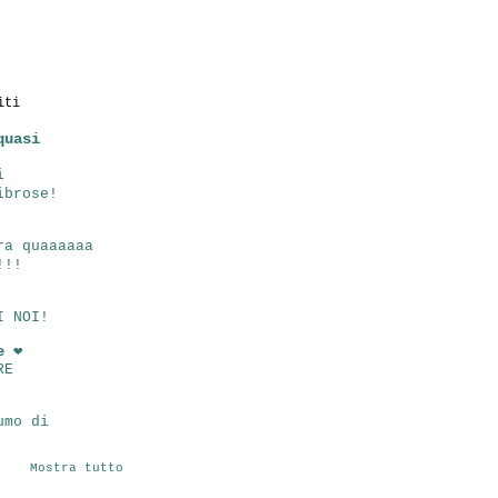
iti
quasi
i
ibrose!
ra quaaaaaa
!!!
I NOI!
e ❤
RE
umo di
Mostra tutto