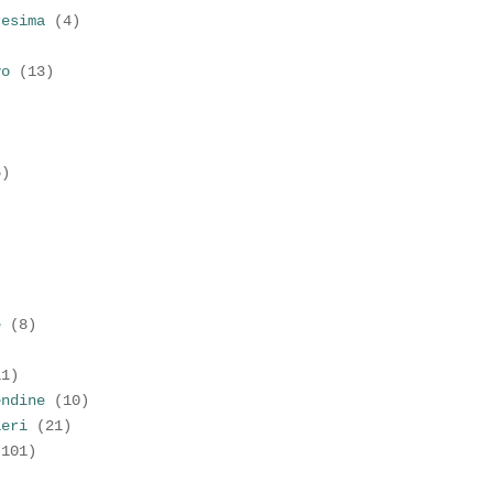
resima
(4)
vo
(13)
6)
)
e
(8)
11)
endine
(10)
ieri
(21)
(101)