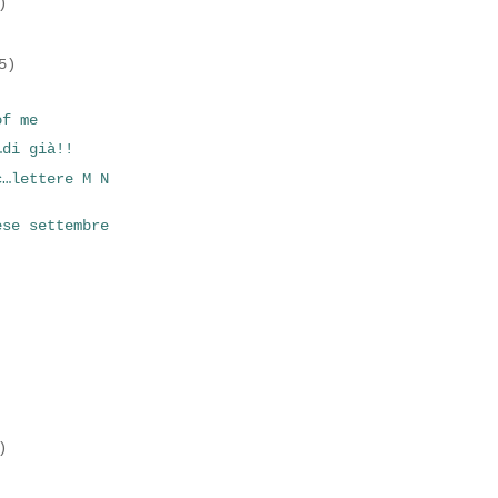
)
5)
!
of me
…di già!!
c…lettere M N
ese settembre
)