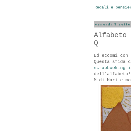
Regali e pensie
venerdì 9 sett
Alfabeto 
Q
Ed eccomi con 
Questa sfida c
scrapbooking i
dell’alfabeto!
M di Mari e mo