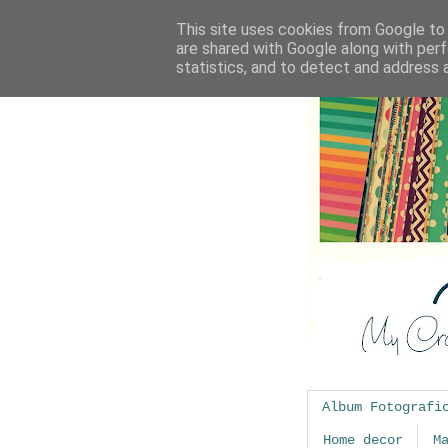
This site uses cookies from Google to d
are shared with Google along with perf
statistics, and to detect and address 
Album Fotografi
Home decor
M