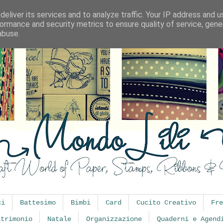
eliver its services and to analyze traffic. Your IP address and 
ormance and security metrics to ensure quality of service, gen
abuse.
ci
Battesimo
Bimbi
Card
Cucito Creativo
Fre
atrimonio
Natale
Organizzazione
Quaderni e Agend