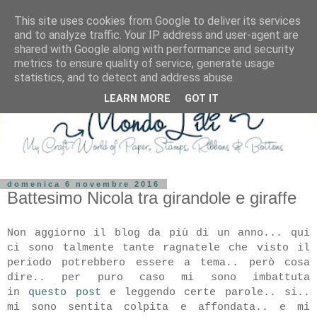
This site uses cookies from Google to deliver its services
and to analyze traffic. Your IP address and user-agent are
shared with Google along with performance and security
metrics to ensure quality of service, generate usage
statistics, and to detect and address abuse.
LEARN MORE
GOT IT
domenica 6 novembre 2016
Battesimo Nicola tra girandole e giraffe
Non aggiorno il blog da più di un anno... qui
ci sono talmente tante ragnatele che visto il
periodo potrebbero essere a tema.. però cosa
dire.. per puro caso mi sono imbattuta
in
questo post
e leggendo certe parole.. si..
mi sono sentita colpita e affondata.. e mi