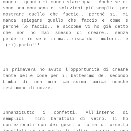
manca.. quanto mi manca stare qua. Anche se ci
sono una montagna di soluzioni più semplici per
mostrare quello che faccio.. perché si, mi
manca spiegare quello che faccio e come e
perché lo faccio.. e siccome vi ho già detto
che non ho mai smesso di creare.. senza
perdermi in se e in ma...riscaldo i motori.. e
(ri) parto!!!
In primavera ho avuto l'opportunità di creare
tante belle cose per il battesimo del secondo
bimbo di una mia carissima amica nonchè
testimone di nozze.
Innanzitutto i confetti. All'interno di
semplici mini barattoli di vetro, li ho
confezionati con dei gessi a forma di orsetto
incollati su un ovale di feltro azzurro e una