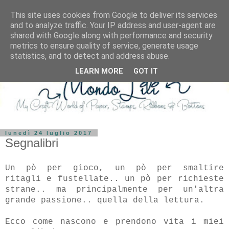
This site uses cookies from Google to deliver its services
and to analyze traffic. Your IP address and user-agent are
shared with Google along with performance and security
metrics to ensure quality of service, generate usage
statistics, and to detect and address abuse.
LEARN MORE
GOT IT
lunedì 24 luglio 2017
Segnalibri
Un pò per gioco, un pò per smaltire
ritagli e fustellate.. un pò per richieste
strane.. ma principalmente per un'altra
grande passione.. quella della lettura.
Ecco come nascono e prendono vita i miei