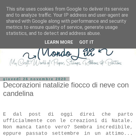
This site uses cookies from Google to deliver its services
and to analyze traffic. Your IP address and user-agent are
shared with Google along with performance and security
metrics to ensure quality of service, generate usage
statistics, and to detect and address abuse.
LEARN MORE
GOT IT
giovedì 26 novembre 2020
Decorazioni natalizie fiocco di neve con
candelina
E dal post di oggi direi che parto
ufficialmente con le creazioni di Natale.
Non manca tanto vero? Sembra incredibile,
eppure passato settembre in un attimo...