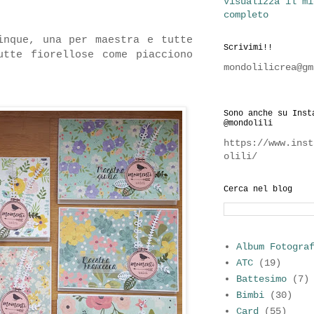
Visualizza il mi
completo
inque, una per maestra e tutte
Scrivimi!!
utte fiorellose come piacciono
mondolilicrea@gm
Sono anche su Inst
@mondolili
https://www.inst
olili/
Cerca nel blog
Album Fotogra
ATC
(19)
Battesimo
(7)
Bimbi
(30)
Card
(55)