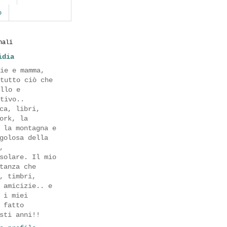
o
nali
idia
ie e mamma,
tutto ciò che
llo e
tivo..
ca, libri,
ork, la
 la montagna e
golosa della
,
solare. Il mio
tanza che
, timbri,
 amicizie.. e
 i miei
 fatto
sti anni!!