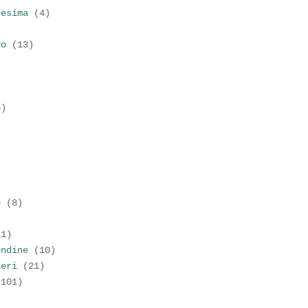
resima
(4)
vo
(13)
6)
)
e
(8)
11)
endine
(10)
ieri
(21)
(101)