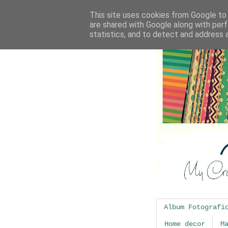
This site uses cookies from Google to d
are shared with Google along with perf
statistics, and to detect and address 
Album Fotografi
Home decor
M