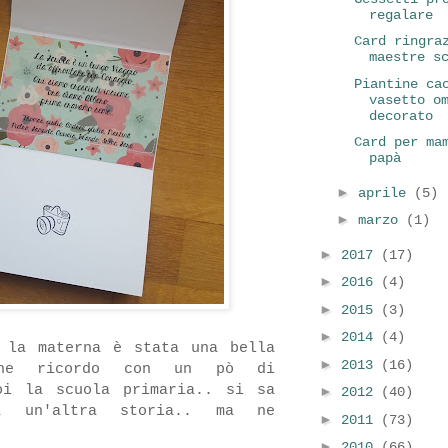
regalare
Card ringra
maestre s
Piantine ca
vasetto o
decorato
Card per ma
papà
►
aprile
(5)
►
marzo
(1)
►
2017
(17)
►
2016
(4)
►
2015
(3)
►
2014
(4)
 la materna è stata una bella
►
2013
(16)
che ricordo con un pò di
oi la scuola primaria.. si sa
►
2012
(40)
 un'altra storia.. ma ne
►
2011
(73)
►
2010
(66)