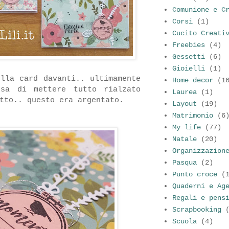
Comunione e C
Corsi
(1)
Cucito Creati
Freebies
(4)
Gessetti
(6)
Gioielli
(1)
ella card davanti.. ultimamente
Home decor
(1
ssa di mettere tutto rialzato
Laurea
(1)
tto.. questo era argentato.
Layout
(19)
Matrimonio
(6
My life
(77)
Natale
(20)
Organizzazion
Pasqua
(2)
Punto croce
(
Quaderni e Ag
Regali e pens
Scrapbooking
Scuola
(4)