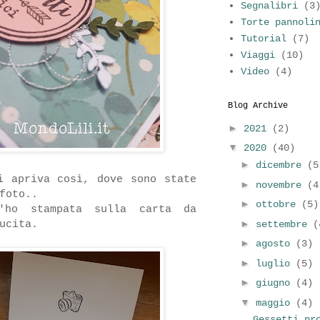
Segnalibri
(3
Torte pannoli
Tutorial
(7)
Viaggi
(10)
Video
(4)
Blog Archive
►
2021
(2)
▼
2020
(40)
►
dicembre
(5
i apriva così, dove sono state
►
novembre
(4
foto..
►
ottobre
(5)
'ho stampata sulla carta da
►
ucita.
settembre
(
►
agosto
(3)
►
luglio
(5)
►
giugno
(4)
▼
maggio
(4)
Gessetti pr