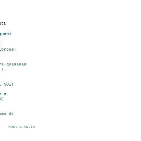
iti
quasi
i
ibrose!
ra quaaaaaa
!!!
I NOI!
e ❤
RE
umo di
Mostra tutto