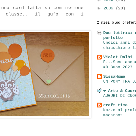
 una card fatta su commissione
►
2009
(28)
a classe.. il gufo con i
I miei blog prefer
Due lettrici 
perfette
Undici anni d
chiacchiere l
Violet Dalhi
E...Sono anco
=D Buon 2023 
SissaHome
UN PONY TRA D
❤ Arte & Cuor
AUGURI DI CUO
craft time
Nozze al prof
macarons