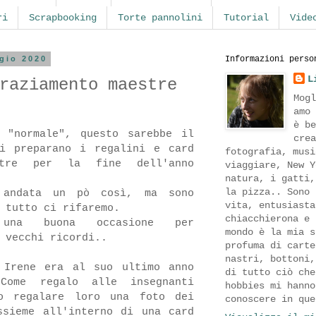
ri
Scrapbooking
Torte pannolini
Tutorial
Vide
gio 2020
Informazioni perso
L
raziamento maestre
Mogl
amo 
è be
 "normale", questo sarebbe il
crea
i preparano i regalini e card
fotografia, musi
tre per la fine dell'anno
viaggiare, New Y
natura, i gatti,
la pizza.. Sono 
 andata un pò così, ma sono
vita, entusiasta
 tutto ci rifaremo.
chiacchierona e 
una buona occasione per
mondo è la mia s
 vecchi ricordi..
profuma di carte
nastri, bottoni,
 Irene era al suo ultimo anno
di tutto ciò che
Come regalo alle insegnanti
hobbies mi hanno
to regalare loro una foto dei
conoscere in que
ssieme all'interno di una card