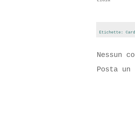
Lidia
Etichette:
Car
Nessun co
Posta un 