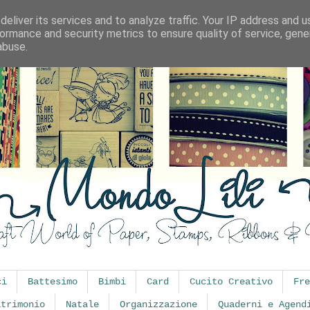
eliver its services and to analyze traffic. Your IP address and 
ormance and security metrics to ensure quality of service, gen
abuse.
ci
Battesimo
Bimbi
Card
Cucito Creativo
Fre
atrimonio
Natale
Organizzazione
Quaderni e Agend