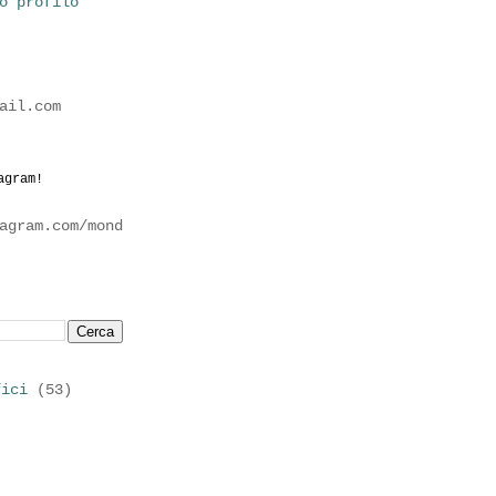
o profilo
ail.com
agram!
agram.com/mond
fici
(53)