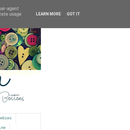
user-agent
erate usage
LEARN MORE
GOT IT
ebies
ine