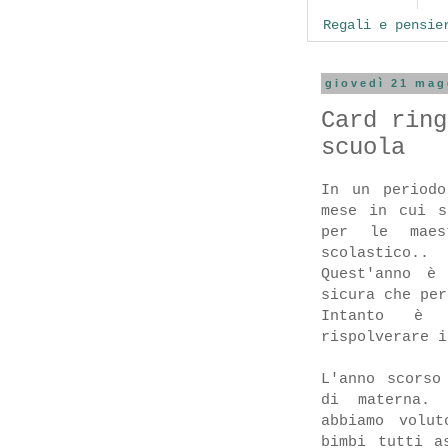
Regali e pensie
giovedì 21 mag
Card ring
scuola
In un periodo
mese in cui s
per le maes
scolastico..
Quest'anno è
sicura che per
Intanto è 
rispolverare i
L'anno scorso
di materna. 
abbiamo volu
bimbi tutti a