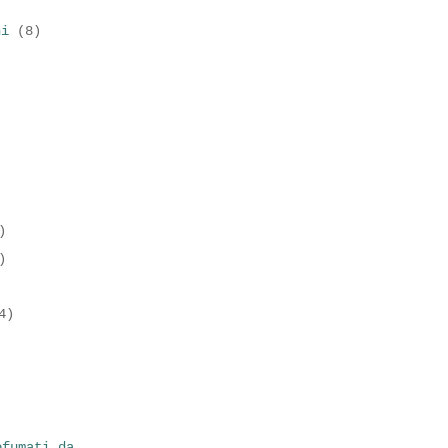
)
ni
(8)
)
)
4)
ofumati da