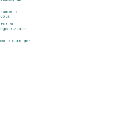
ziamento
cuola
ctus su
mogeneizzato
mma e card per