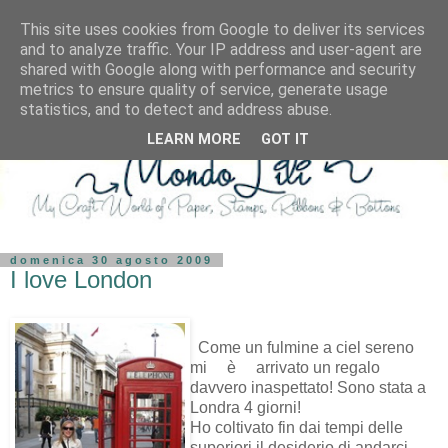
This site uses cookies from Google to deliver its services
and to analyze traffic. Your IP address and user-agent are
shared with Google along with performance and security
metrics to ensure quality of service, generate usage
statistics, and to detect and address abuse.
LEARN MORE
GOT IT
domenica 30 agosto 2009
I love London
Come un fulmine a ciel sereno
mi è arrivato un regalo
davvero inaspettato! Sono stata a
Londra 4 giorni!
Ho coltivato fin dai tempi delle
superiori il desiderio di andarci..