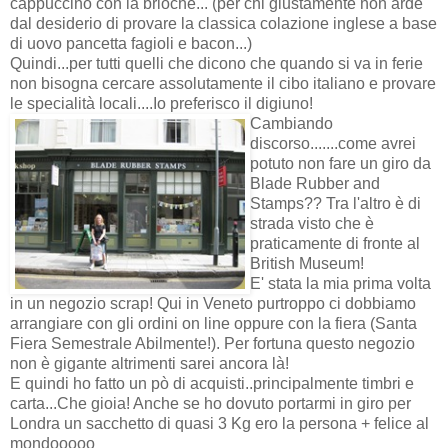
cappuccino con la brioche... (per chi giustamente non arde
dal desiderio di provare la classica colazione inglese a base
di uovo pancetta fagioli e bacon...)
Quindi...per tutti quelli che dicono che quando si va in ferie
non bisogna cercare assolutamente il cibo italiano e provare
le specialità locali....Io preferisco il digiuno!
Cambiando
discorso.......come avrei
potuto non fare un giro da
Blade Rubber and
Stamps?? Tra l'altro è di
strada visto che è
praticamente di fronte al
British Museum!
E' stata la mia prima volta
in un negozio scrap! Qui in Veneto purtroppo ci dobbiamo
arrangiare con gli ordini on line oppure con la fiera (Santa
Fiera Semestrale Abilmente!). Per fortuna questo negozio
non è gigante altrimenti sarei ancora là!
E quindi ho fatto un pò di acquisti..principalmente timbri e
carta...Che gioia! Anche se ho dovuto portarmi in giro per
Londra un sacchetto di quasi 3 Kg ero la persona + felice al
mondooooo