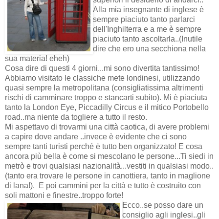
Alla mia insegnante di inglese è
sempre piaciuto tanto parlarci
dell'Inghilterra e a me è sempre
piaciuto tanto ascoltarla..(Inutile
dire che ero una secchiona nella
sua materia! eheh)
Cosa dire di questi 4 giorni...mi sono divertita tantissimo!
Abbiamo visitato le classiche mete londinesi, utilizzando
quasi sempre la metropolitana (consigliatissima altrimenti
rischi di camminare troppo e stancarti subito). Mi è piaciuta
tanto la London Eye, Piccadilly Circus e il mitico Portobello
road..ma niente da togliere a tutto il resto.
Mi aspettavo di trovarmi una città caotica, di avere problemi
a capire dove andare ..invece è evidente che ci sono
sempre tanti turisti perché è tutto ben organizzato! E cosa
ancora più bella è come si mescolano le persone...Ti siedi in
metrò e trovi qualsiasi nazionalità...vestiti in qualsiasi modo..
(tanto era trovare le persone in canottiera, tanto in maglione
di lana!). E poi cammini per la città e tutto è costruito con
soli mattoni e finestre..troppo forte!
Ecco..se posso dare un
consiglio agli inglesi..gli