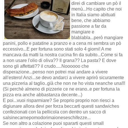
direi di cambiare un pò il
menù...Ho capito che noi
in Italia siamo abituati
bene, che abbiamo
passione a far da
mangiare e
blablabla...però mangiare
panini, pollo e patatine a pranzo e a cena mi sembra un pò
eccessivo...E per fortuna sono stati solo 4 giorni! A me
mancava da matti la nostra cucina fin da subito...Come si fa
a non usare l'olio di oliva?? Il grana?? La pasta? E dove
sono gli affettati?? il crudo.....Noooooo che
disperazione...penso non potrei mai andare a vivere
all'estero! Anzi...se devo andarci a vivere aprirò sicuramente
una pizzeria al taglio..già che non ne ho vista neanche una!!!
(Si perchè almeno di pizzerie ce ne erano..e per fortuna la
pizza era anche abbastanza decente...)
E poi...vuoi risparmiare? Se proprio proprio non riesci a
digiunare allora devi per forza beccarti questi sandwiches
confezionati con la pellicola con dentro un sacco di
salsinecarnepomodorimaioneseschifezze...
Se non altro a colazione puoi spararti questi small