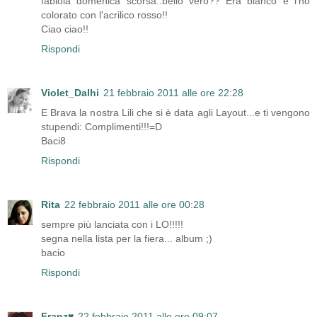
fabiola domenica scorsa..bello vero?? Era bianco e l'ho
colorato con l'acrilico rosso!!
Ciao ciao!!
Rispondi
Violet_Dalhi
21 febbraio 2011 alle ore 22:28
E Brava la nostra Lili che si è data agli Layout...e ti vengono
stupendi: Complimenti!!!=D
Baci8
Rispondi
Rita
22 febbraio 2011 alle ore 00:28
sempre più lanciata con i LO!!!!!
segna nella lista per la fiera... album ;)
bacio
Rispondi
Franz♥
22 febbraio 2011 alle ore 09:07