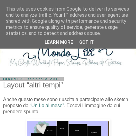
This site uses cookies from Google to deliver its services
and to analyze traffic. Your IP address and user-agent are
shared with Google along with performance and security
metrics to ensure quality of service, generate usage
statistics, and to detect and address abuse.
LEARN MORE
GOT IT
lunedì 21 febbraio 2011
Layout “altri tempi”
Anche questo mese sono riuscita a partecipare allo sketch
proposto da
“Un Lo al mese”
. Eccovi l’immagine da cui
prendere spunto..