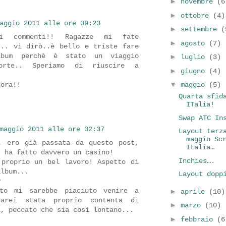
►
novembre
(6
►
ottobre
(4)
aggio 2011 alle ore 09:23
►
settembre
(
i commenti!! Ragazze mi fate
►
agosto
(7)
... vi dirò..è bello e triste fare
lbum perchè è stato un viaggio
►
luglio
(3)
orte.. Speriamo di riuscire a
►
giugno
(4)
▼
cora!!
maggio
(5)
Quarta sfid
ITalia!
Swap ATC In
maggio 2011 alle ore 02:37
Layout terz
maggio Sc
, ero già passata da questo post,
Italia…
r ha fatto davvero un casino!
Inchies….
 proprio un bel lavoro! Aspetto di
album...
Layout dopp
♥
nto mi sarebbe piaciuto venire a
►
aprile
(10)
sarei stata proprio contenta di
►
marzo
(10)
i, peccato che sia così lontano...
►
febbraio
(6