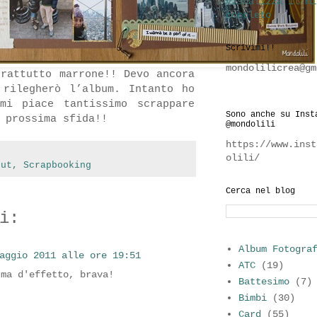
Visualizza il mi
completo
Scrivimi!!
mondolilicrea@gm
prattutto marrone!! Devo ancora
 rilegherò l’album. Intanto ho
mi piace tantissimo scrappare
Sono anche su Inst
 prossima sfida!!
@mondolili
https://www.inst
olili/
out
,
Scrapbooking
Cerca nel blog
i:
Album Fotogra
aggio 2011 alle ore 19:51
ATC
(19)
 ma d'effetto, brava!
Battesimo
(7)
Bimbi
(30)
Card
(55)