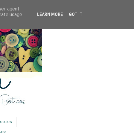
user-agent
erate usage
LEARN MORE
GOT IT
ebies
ine