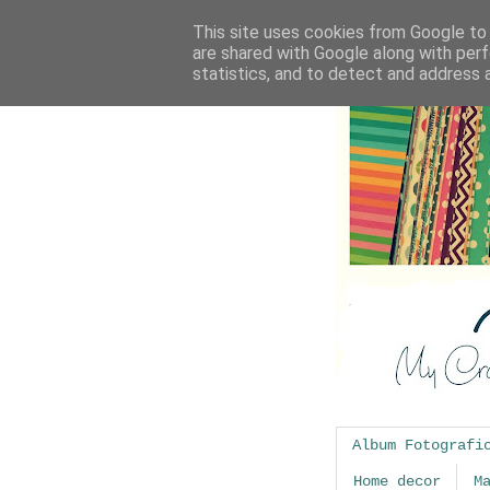
This site uses cookies from Google to d
are shared with Google along with perf
statistics, and to detect and address 
Album Fotografi
Home decor
M