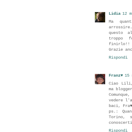
Lidia
12 m
Ma quant
arrossire
questo a
troppo f
finirlo!!
Grazie an
Rispondi
Franz♥
15 
Ciao Lili
ma blogge
Comunque,
vedere l'
baci, Fra
ps.: Qua
Torino, 
conoscert
Rispondi