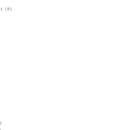
)
ni
(8)
)