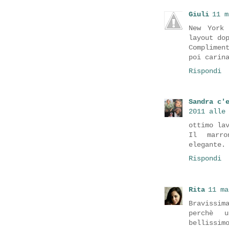
Giuli
11 m
New York
layout do
Complimen
poi carin
Rispondi
Sandra c'
2011 alle
ottimo la
Il marr
elegante.
Rispondi
Rita
11 ma
Bravissim
perchè 
bellissim