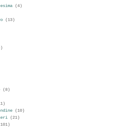
resima
(4)
vo
(13)
6)
)
e
(8)
11)
endine
(10)
ieri
(21)
(101)