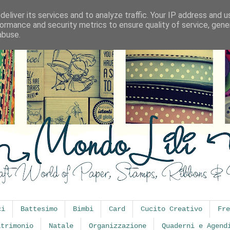
eliver its services and to analyze traffic. Your IP address and 
ormance and security metrics to ensure quality of service, gen
abuse.
ci
Battesimo
Bimbi
Card
Cucito Creativo
Fre
atrimonio
Natale
Organizzazione
Quaderni e Agend