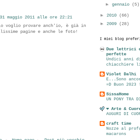
►
gennaio
(5)
►
2010
(66)
31 maggio 2011 alle ore 22:21
►
2009
(28)
lo voglio provare anch'io, è già in
llissime pagine e anche le foto!
I miei blog prefer
Due lettrici 
perfette
Undici anni d
chiacchiere l
Violet Dalhi
E...Sono anco
=D Buon 2023 
SissaHome
UN PONY TRA D
❤ Arte & Cuor
AUGURI DI CUO
craft time
Nozze al prof
macarons