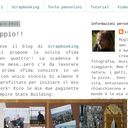
ri
Scrapbooking
Torte pannolini
Tutorial
Vide
gio 2011
Informazioni perso
L
ppio!!
Mogl
amo 
mese il blog di
scrapbooking
è be
 propone la solita sfida
crea
ben quattro!! La scadenza è
fotografia, musi
ne mese….però c’è da lavorare
viaggiare, New Y
 prima sfida consiste in un
natura, i gatti,
 con unico vincolo di almeno 5
la pizza.. Sono 
pprofittato per iniziare il mio
vita, entusiasta
york! Ecco le mie due paginette
chiacchierona e 
mondo è la mia s
mpire State Building:
profuma di carte
nastri, bottoni,
di tutto ciò che
hobbies mi hanno
conoscere in que