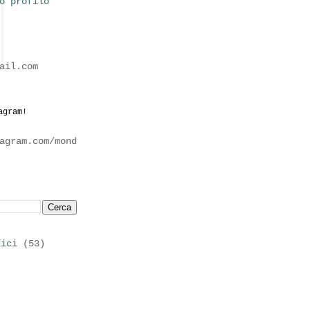
o profilo
ail.com
agram!
agram.com/mond
fici
(53)