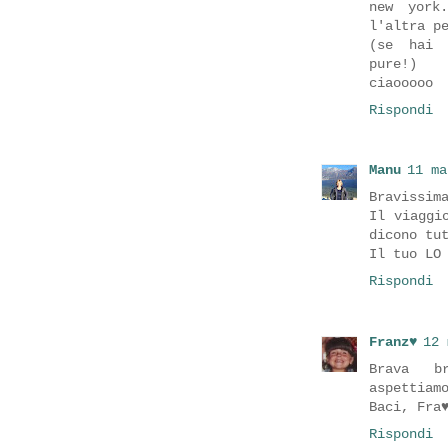
new york
l'altra p
(se hai 
pure!)
ciaooooo
Rispondi
Manu
11 ma
Bravissim
Il viaggi
dicono tu
Il tuo LO
Rispondi
Franz♥
12 
Brava br
aspettiam
Baci, Fra
Rispondi