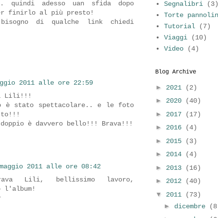
.. quindi adesso uan sfida dopo
Segnalibri
(3
er finirlo al più presto!
Torte pannoli
bisogno di qualche link chiedi
Tutorial
(7)
Viaggi
(10)
Video
(4)
Blog Archive
ggio 2011 alle ore 22:59
►
2021
(2)
a Lili!!!
►
2020
(40)
o è stato spettacolare.. e le foto
►
2017
(17)
tto!!!
 doppio è davvero bello!!! Brava!!!
►
2016
(4)
►
2015
(3)
►
2014
(4)
maggio 2011 alle ore 08:42
►
2013
(16)
ava Lili, bellissimo lavoro,
►
2012
(40)
o l'album!
▼
2011
(73)
♥
►
dicembre
(8