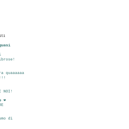
iti
quasi
i
ibrose!
ra quaaaaaa
!!!
I NOI!
e ❤
RE
umo di