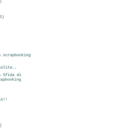
)
5)
a scrapbooking
solite..
a Sfida di
rapbooking
io!!
)