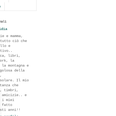
o
nali
idia
ie e mamma,
tutto ciò che
llo e
tivo..
ca, libri,
ork, la
 la montagna e
golosa della
,
solare. Il mio
tanza che
, timbri,
 amicizie.. e
 i miei
 fatto
sti anni!!