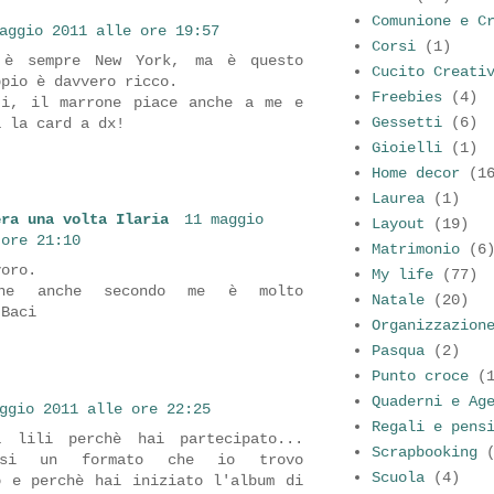
Comunione e C
aggio 2011 alle ore 19:57
Corsi
(1)
 è sempre New York, ma è questo
Cucito Creati
ppio è davvero ricco.
Freebies
(4)
ti, il marrone piace anche a me e
Gessetti
(6)
a la card a dx!
Gioielli
(1)
Home decor
(1
Laurea
(1)
era una volta Ilaria
11 maggio
Layout
(19)
 ore 21:10
Matrimonio
(6
voro.
My life
(77)
one anche secondo me è molto
Natale
(20)
 Baci
Organizzazion
Pasqua
(2)
Punto croce
(
Quaderni e Ag
ggio 2011 alle ore 22:25
Regali e pens
a lili perchè hai partecipato...
Scrapbooking
usi un formato che io trovo
Scuola
(4)
o e perchè hai iniziato l'album di