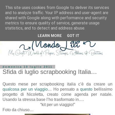
This site uses cookies from Google to deliver its services
and to analyze traffic. Your IP address and user-agent are
shared with Google along with performance and security
metrics to ensure quality of service, generate usage
statistics, and to detect and address abuse.
LEARN MORE
GOT IT
domenica 10 luglio 2011
Sfida di luglio scrapbooking Italia…
Questo mese per scrapbooking italia c’è da creare un
qualcosa per un viaggio
… Ho pensato a
questo
bellissimo
progetto di Nicoletta, creato come agenda per natale.
Usando la stressa base l’ho trasformato in….
“kit per un viaggio!”
Foto da chiuso…