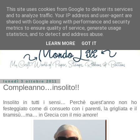
This site uses cookies from Google to deliver its services
and to analyze traffic. Your IP address and user-agent are
shared with Google along with performance and security
metrics to ensure quality of service, generate usage
statistics, and to detect and address abuse.
LEARN MORE
GOT IT
lunedì 3 ottobre 2011
Compleanno…insolito!!
Insolito in tutti i sensi… Perchè quest’anno non ho
festeggiato come di consueto con i parenti, la grigliata e il
tiramisù…ma… in Grecia con il mio amore!