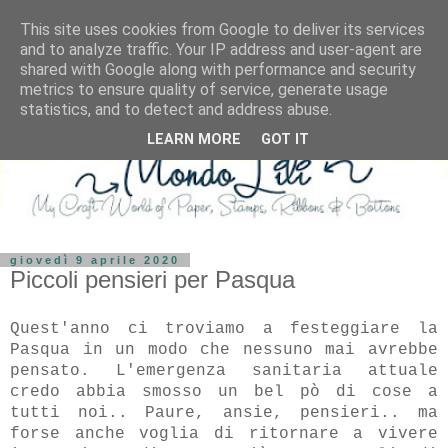
This site uses cookies from Google to deliver its services
and to analyze traffic. Your IP address and user-agent are
shared with Google along with performance and security
metrics to ensure quality of service, generate usage
statistics, and to detect and address abuse.
LEARN MORE
GOT IT
giovedì 9 aprile 2020
Piccoli pensieri per Pasqua
Quest'anno ci troviamo a festeggiare la
Pasqua in un modo che nessuno mai avrebbe
pensato. L'emergenza sanitaria attuale
credo abbia smosso un bel pò di cose a
tutti noi.. Paure, ansie, pensieri.. ma
forse anche voglia di ritornare a vivere