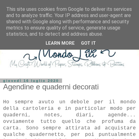
This site uses cookies from Google to deliver its services
and to analyze traffic. Your IP address and user-agent are
shared with Google along with performance and security
metrics to ensure quality of service, generate usage
statistics, and to detect and address abuse.
LEARN MORE
GOT IT
giovedì 16 luglio 2020
Agendine e quaderni decorati
Ho sempre avuto un debole per il mondo
della cartoleria e in particolar modo per
quaderni, notes, diari, agende...
ovviamente tutto quello che profuma da
carta. Sono sempre attirata ad acquistare
qualche quadernetto, per poi puntualmente